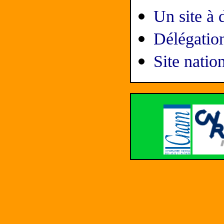
Un site à 
Délégation
Site natio