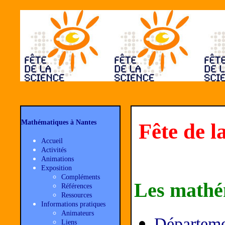
Mathématiques à Nantes
Fête de l
Accueil
Activités
Animations
Exposition
Compléments
Les mathé
Références
Ressources
Informations pratiques
Animateurs
Départeme
Liens