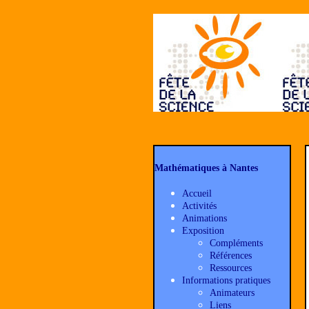
Mathématiques à Nantes
Accueil
Activités
Animations
Exposition
Compléments
Références
Ressources
Informations pratiques
Animateurs
Liens