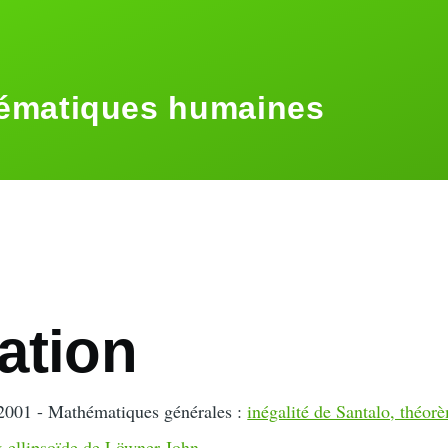
ématiques humaines
ation
 2001 - Mathématiques générales :
inégalité de Santalo, théor
ellipsoïde de Löwner-John